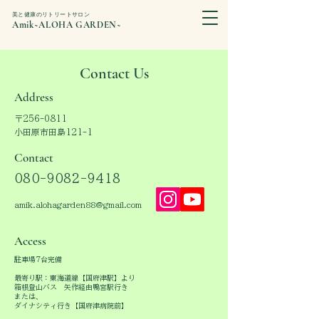
美と健康のリトリートサロン
Amik~ALOHA GARDEN~
Contact Us
Address
〒256-0811
小田原市田島121-1
Contact
080-9082-9418
amik.alohagarden88@gmail.com
​Access
駐車場7台完備
​最寄り駅：東海道線【国府津駅】より
箱根登山バス 矢作経由鴨宮駅行き
または、
ダイナシティ行き【国府津病院前】