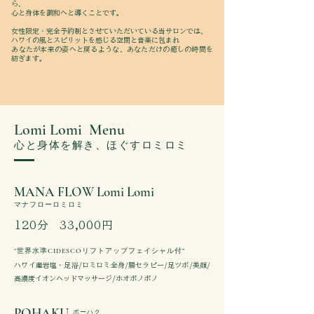
ら、
心と身体を調和へと導くことです。
女性限定・完全予約制とさせていただいている当サロンでは、
ハワイの風とスピリットを感じる空間と音楽に包まれ
​あなたが本来の姿へと戻るような、あなただけの癒しの時間を
紡ぎます。
Lomi Lomi Menu
​心と身体を解き、ほぐすロミロミ
MANA FLOW Lomi Lomi
​マナフローロミロミ
​120分 33,000円
​”世界水準CIDESCOリフトアップフェイシャル付”
​ハワイ産岩塩・足浴/ロミロミ全身/腸セラピー/足ツボ/美顔/
高濃度イオンヘッドマッサージ/ホオポノポノ
POHAKU
​ポーハク